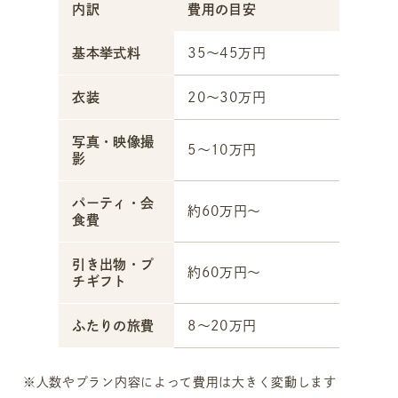
内訳
費用の目安
基本挙式料
35～45万円
衣装
20～30万円
写真・映像撮
5～10万円
影
パーティ・会
約60万円～
食費
引き出物・プ
約60万円～
チギフト
ふたりの旅費
8～20万円
※人数やプラン内容によって費用は大きく変動します