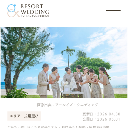
画像出典：アールイズ・ウエディング
更新日：
2026.04.30
エリア・式場選び
公開日：
2026.05.01
お金・費用
ふたり婚
ゲスト・招待
少人数婚・家族婚
沖縄