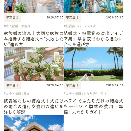
2026.07.20
2026.06.10
挙式当日
挙式当日
少人数婚・家族婚
披露宴・パーティ
演出
家族婚の流れ｜大切な家族の
結婚式・披露宴の演出アイデ
み招待する結婚式の“失敗しな
ア集｜早見表でわかる自分に
い”進め方
合った選び方
2026.04.15
2026.04.01
挙式当日
挙式当日
お金・費用
演出
お金・費用
ふたり婚
ハワイ
披露宴なしの結婚式｜式だけ
ハワイでふたりだけの結婚式
の場合の進行や費用の違いを
を─ハワイ挙式の費用・準
詳しく解説
備！丸わかりガイド